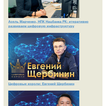
Асель Марченко, НПК Нацбанка РК: итеративно
развиваем цифровую инфраструктуру
Цифровые короли: Евгений Щербинин