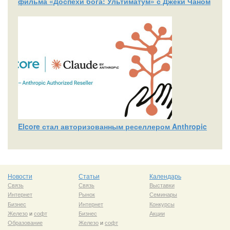
фильма «Доспехи бога: Ультиматум» с Джеки Чаном
Elcore стал авторизованным реселлером Anthropic
Новости
Статьи
Календарь
Связь
Связь
Выставки
Интернет
Рынок
Семинары
Бизнес
Интернет
Конкурсы
Железо
и
софт
Бизнес
Акции
Образование
Железо
и
софт