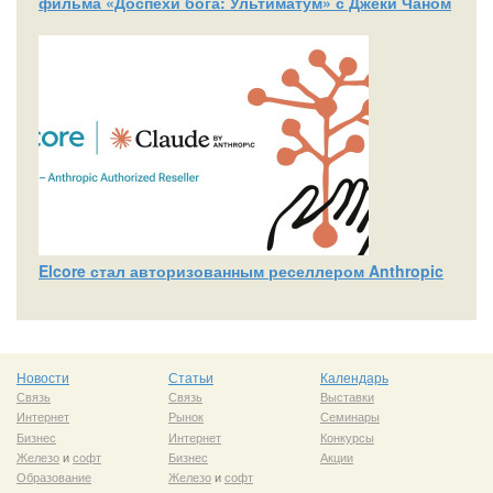
фильма «Доспехи бога: Ультиматум» с Джеки Чаном
Elcore стал авторизованным реселлером Anthropic
Новости
Статьи
Календарь
Связь
Связь
Выставки
Интернет
Рынок
Семинары
Бизнес
Интернет
Конкурсы
Железо
и
софт
Бизнес
Акции
Образование
Железо
и
софт