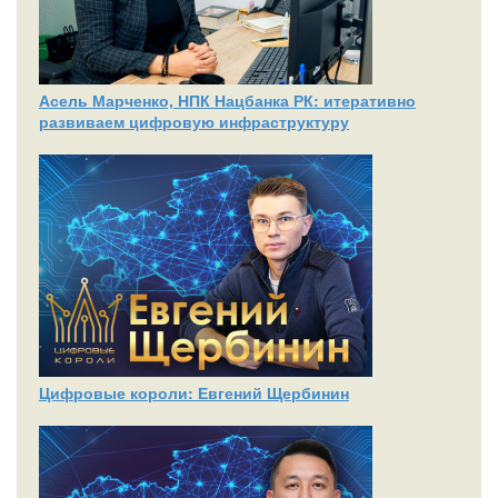
Асель Марченко, НПК Нацбанка РК: итеративно
развиваем цифровую инфраструктуру
Цифровые короли: Евгений Щербинин