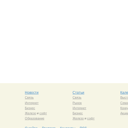
Новости
Статьи
Кал
Связь
Связь
Выст
Интернет
Рынок
Сем
Бизнес
Интернет
Конк
Железо
и
софт
Бизнес
Акци
Образование
Железо
и
софт
О сайте
Реклама
Контакты
RSS