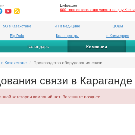
ями
Цифра дня
600 тонн оптоволокна уложат по дну Касп
5G в Казахстане
ИТ в медицине
ЦОДы
Big Data
Колл-центры
е-Коммерция
Календарь
Компании
 в Казахстане
Производство оборудования связи
ования связи в Караганде
анной категории компаний нет. Загляните позднее.