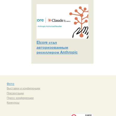
Elcore стал
авторизованным
реселлером Anthropic
Фото
Выставки и конференции
Презентации
Пресс-конференции
Конкурсы