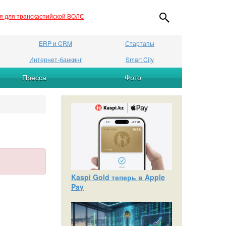
ия для транскаспийской ВОЛС
ERP и CRM
Стартапы
Интернет-банкинг
Smart City
Пресса
Фото
Kaspi Gold теперь в Apple
Pay