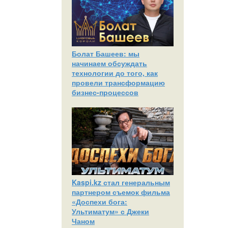
Болат Башеев: мы
начинаем обсуждать
технологии до того, как
провели трансформацию
бизнес-процессов
Kaspi.kz стал генеральным
партнером съемок фильма
«Доспехи бога:
Ультиматум» с Джеки
Чаном