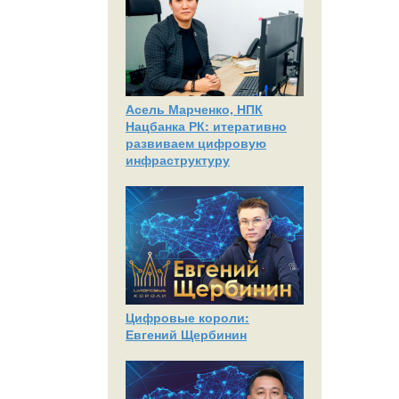
Асель Марченко, НПК
Нацбанка РК: итеративно
развиваем цифровую
инфраструктуру
Цифровые короли:
Евгений Щербинин