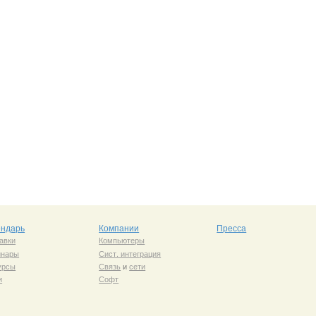
ендарь
Компании
Пресса
авки
Компьютеры
инары
Сист. интеграция
урсы
Связь
и
сети
и
Софт