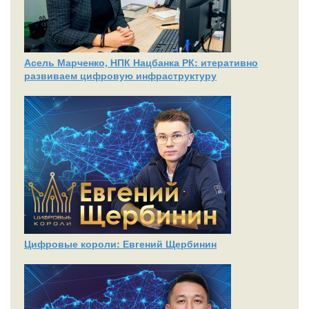
Асель Марченко, НПК Нацбанка РК: итеративно
развиваем цифровую инфраструктуру
Цифровые короли: Евгений Щербинин