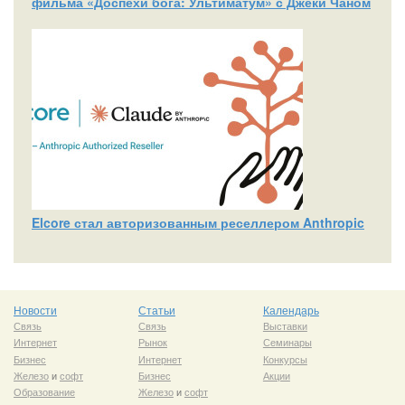
фильма «Доспехи бога: Ультиматум» с Джеки Чаном
Elcore стал авторизованным реселлером Anthropic
Новости
Статьи
Календарь
Связь
Связь
Выставки
Интернет
Рынок
Семинары
Бизнес
Интернет
Конкурсы
Железо
и
софт
Бизнес
Акции
Образование
Железо
и
софт