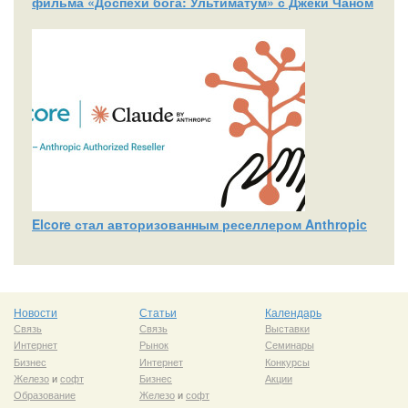
фильма «Доспехи бога: Ультиматум» с Джеки Чаном
Elcore стал авторизованным реселлером Anthropic
Новости
Статьи
Календарь
Связь
Связь
Выставки
Интернет
Рынок
Семинары
Бизнес
Интернет
Конкурсы
Железо
и
софт
Бизнес
Акции
Образование
Железо
и
софт