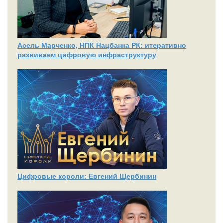
Асель Марченко, НПК Нацбанка РК: итеративно
развиваем цифровую инфраструктуру
Цифровые короли: Евгений Щербинин