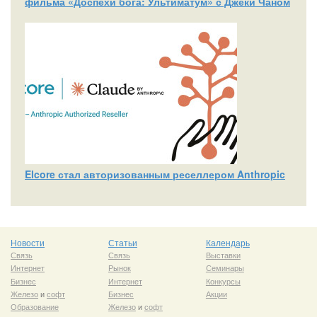
фильма «Доспехи бога: Ультиматум» с Джеки Чаном
Elcore стал авторизованным реселлером Anthropic
Новости
Статьи
Календарь
Связь
Связь
Выставки
Интернет
Рынок
Семинары
Бизнес
Интернет
Конкурсы
Железо
и
софт
Бизнес
Акции
Образование
Железо
и
софт