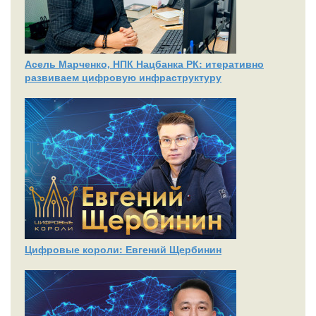
Асель Марченко, НПК Нацбанка РК: итеративно
развиваем цифровую инфраструктуру
Цифровые короли: Евгений Щербинин