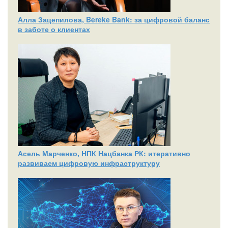
Алла Зацепилова, Bereke Bank: за цифровой баланс
в заботе о клиентах
Асель Марченко, НПК Нацбанка РК: итеративно
развиваем цифровую инфраструктуру