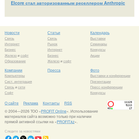
Elcore стал авторизованным реселлером Anthropic
Новости
Статьи
Календарь
Связь
Связь
Выставки
Интернет
Рынок
Семинары
Бизнес
Интернет
Конкурсы
Железо
и
софт
Бизнес
Акции
Образование
Железо
и
софт
Компании
Пресса
Фото
Компьютеры
Выставки и конференции
Сист. интеграция
Презентации
Связь
и
сети
Пресс-конференции
Софт
Конкурсы
О сайте
Реклама
Контакты
RSS
© 2004—2026 ТОО «
PROFIT Online
». Использование
материалов сайта возможно только при наличии
прямой активной ссылки на «
PROFIT.kz
».
Следите за новостями