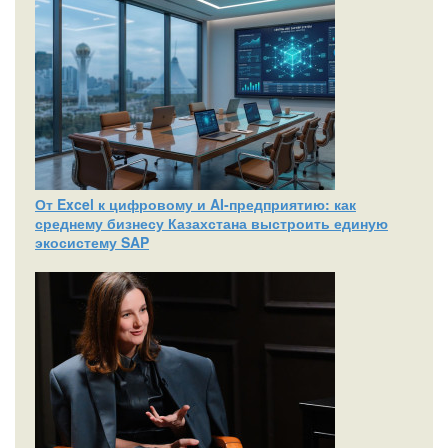
От Excel к цифровому и AI‑предприятию: как
среднему бизнесу Казахстана выстроить единую
экосистему SAP