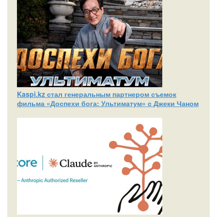
Kaspi.kz стал генеральным партнером съемок
фильма «Доспехи бога: Ультиматум» с Джеки Чаном