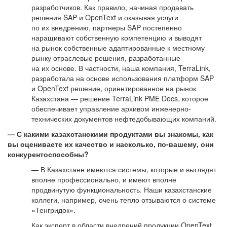
разработчиков. Как правило, начиная продавать
решения SAP и OpenText и оказывая услуги
по их внедрению, партнеры SAP постепенно
наращивают собственную компетенцию и выводят
на рынок собственные адаптированные к местному
рынку отраслевые решения, разработанные
на их основе. В частности, наша компания, TerraLink,
разработала на основе использования платформ SAP
и OpenText решение, ориентированное на рынок
Казахстана — решение TerraLink PME Docs, которое
обеспечивает управление архивом инженерно-
технических документов нефтедобывающих компаний.
— С какими казахстанскими продуктами вы знакомы, как
вы оцениваете их качество и насколько, по-вашему, они
конкурентоспособны?
— В Казахстане имеются системы, которые и выглядят
вполне профессионально, и имеют вполне
продвинутую функциональность. Наши казахстанские
коллеги, например, очень тепло отзываются о системе
«Тенгридок».
Как эксперт в области внедрений продукции OpenText,