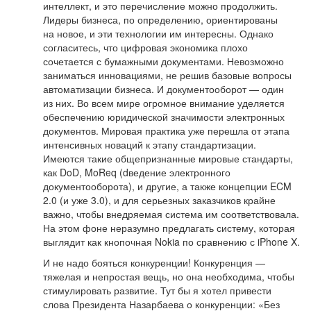
интеллект, и это перечисление можно продолжить.
Лидеры бизнеса, по определению, ориентированы
на новое, и эти технологии им интересны. Однако
согласитесь, что цифровая экономика плохо
сочетается с бумажными документами. Невозможно
заниматься инновациями, не решив базовые вопросы
автоматизации бизнеса. И документооборот — один
из них. Во всем мире огромное внимание уделяется
обеспечению юридической значимости электронных
документов. Мировая практика уже перешла от этапа
интенсивных новаций к этапу стандартизации.
Имеются такие общепризнанные мировые стандарты,
как DoD, MoReq (dведение электронного
документооборота), и другие, а также концепции ECM
2.0 (и уже 3.0), и для серьезных заказчиков крайне
важно, чтобы внедряемая система им соответствовала.
На этом фоне неразумно предлагать систему, которая
выглядит как кнопочная Nokia по сравнению с iPhone X.
И не надо бояться конкуренции! Конкуренция —
тяжелая и непростая вещь, но она необходима, чтобы
стимулировать развитие. Тут бы я хотел привести
слова Президента Назарбаева о конкуренции: «Без