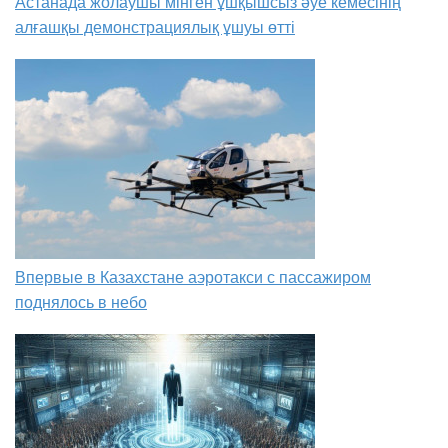
Астанада жолаушы мінген ұшқышсыз әуе кемесінің
алғашқы демонстрациялық ұшуы өтті
Впервые в Казахстане аэротакси с пассажиром
поднялось в небо