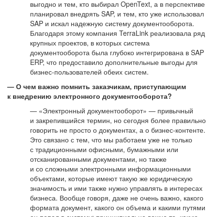
выгодно и тем, кто выбирал OpenText, а в перспективе
планировал внедрять SAP, и тем, кто уже использовал
SAP и искал надежную систему документооборота.
Благодаря этому компания TerraLink реализовала ряд
крупных проектов, в которых система
документооборота была глубоко интегрирована в SAP
ERP, что предоставило дополнительные выгоды для
бизнес-пользователей обеих систем.
— О чем важно помнить заказчикам, приступающим
к внедрению электронного документооборота?
— «Электронный документооборот» — привычный
и закрепившийся термин, но сегодня более правильно
говорить не просто о документах, а о бизнес-контенте.
Это связано с тем, что мы работаем уже не только
с традиционными офисными, бумажными или
отсканированными документами, но также
и со сложными электронными информационными
объектами, которые имеют такую же юридическую
значимость и ими также нужно управлять в интересах
бизнеса. Вообще говоря, даже не очень важно, какого
формата документ, какого он объема и какими путями
он попал в систему: принципиально важно то, какую