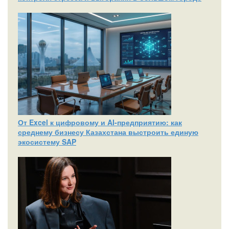
От Excel к цифровому и AI‑предприятию: как
среднему бизнесу Казахстана выстроить единую
экосистему SAP