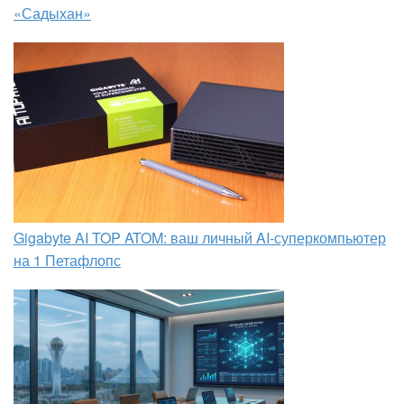
«Садыхан»
Gigabyte AI TOP ATOM: ваш личный AI-суперкомпьютер
на 1 Петафлопс