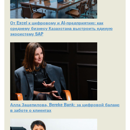
От Excel к цифровому и AI‑предприятию: как
среднему бизнесу Казахстана выстроить единую
экосистему SAP
Алла Зацепилова, Bereke Bank: за цифровой баланс
в заботе о клиентах