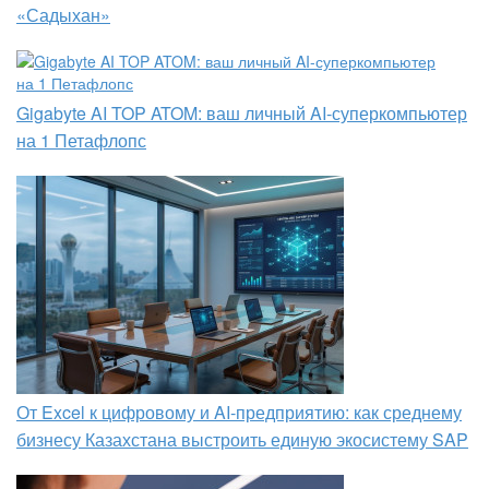
«Садыхан»
Gigabyte AI TOP ATOM: ваш личный AI-суперкомпьютер
на 1 Петафлопс
От Excel к цифровому и AI‑предприятию: как среднему
бизнесу Казахстана выстроить единую экосистему SAP