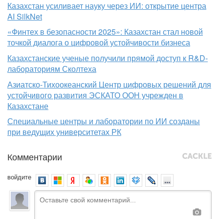
Казахстан усиливает науку через ИИ: открытие центра
AI SilkNet
«Финтех в безопасности 2025»: Казахстан стал новой
точкой диалога о цифровой устойчивости бизнеса
Казахстанские ученые получили прямой доступ к R&D-
лабораториям Сколтеха
Азиатско-Тихоокеанский Центр цифровых решений для
устойчивого развития ЭСКАТО ООН учрежден в
Казахстане
Специальные центры и лаборатории по ИИ созданы
при ведущих университетах РК
Комментарии
войдите