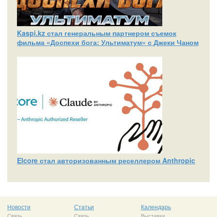
Kaspi.kz стал генеральным партнером съемок
фильма «Доспехи бога: Ультиматум» с Джеки Чаном
Elcore стал авторизованным реселлером Anthropic
Новости
Статьи
Календарь
Связь
Связь
Выставки